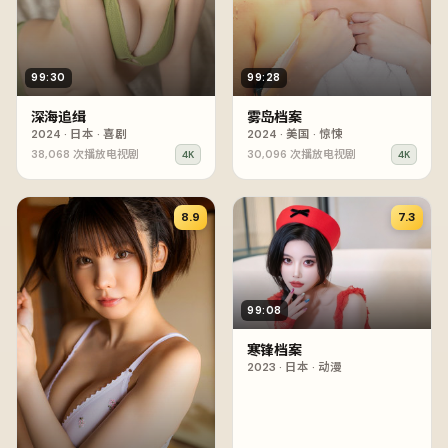
99:30
99:28
深海追缉
雾岛档案
2024
·
日本
·
喜剧
2024
·
美国
·
惊悚
38,068
次播放
电视剧
30,096
次播放
电视剧
4K
4K
8.9
7.3
99:08
寒锋档案
2023
·
日本
·
动漫