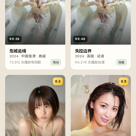
99:36
99:46
危城追缉
失控边界
2024
·
中国香港
·
悬疑
2024
·
英国
·
动漫
72,912
次播放
电视剧
94,278
次播放
动漫
院线
独播
9.3
9.5