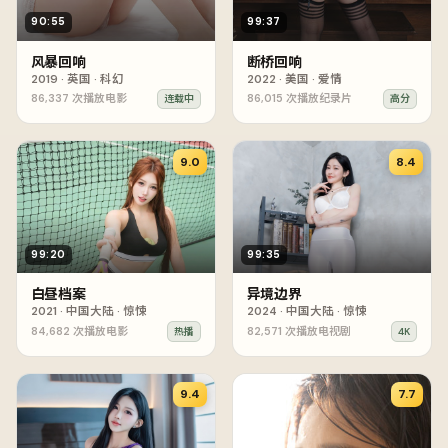
90:55
99:37
风暴回响
断桥回响
2019
·
英国
·
科幻
2022
·
美国
·
爱情
86,337
次播放
电影
86,015
次播放
纪录片
连载中
高分
9.0
8.4
99:20
99:35
白昼档案
异境边界
2021
·
中国大陆
·
惊悚
2024
·
中国大陆
·
惊悚
84,682
次播放
电影
82,571
次播放
电视剧
热播
4K
9.4
7.7