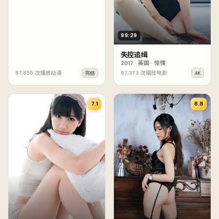
99:29
失控追缉
2017
·
英国
·
惊悚
87,855
次播放
动漫
87,373
次播放
电影
完结
4K
7.1
8.8