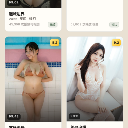
99:07
迷城边界
2022
·
英国
·
科幻
45,398
次播放
电视剧
57,802
次播放
动漫
完结
杜比
8.2
9.2
99:11
99:42
终局追缉
寒锋追缉