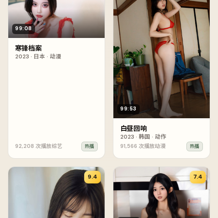
99:08
寒锋档案
2023
·
日本
·
动漫
99:53
白昼回响
2023
·
韩国
·
动作
92,208
次播放
综艺
91,566
次播放
动漫
热播
热播
9.4
7.4