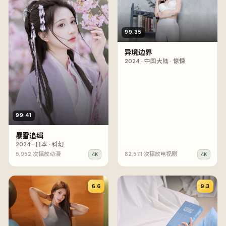
99:35
异境边界
2024
·
中国大陆
·
惊悚
99:41
暴雪追缉
2024
·
日本
·
科幻
5,952
次播放
动漫
82,571
次播放
电视剧
4K
4K
6.6
9.3