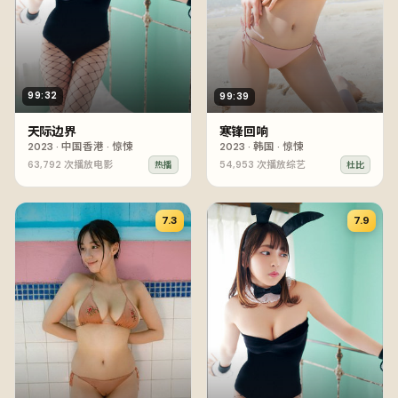
99:32
99:39
天际边界
寒锋回响
2023
·
中国香港
·
惊悚
2023
·
韩国
·
惊悚
63,792
次播放
电影
54,953
次播放
综艺
热播
杜比
7.3
7.9