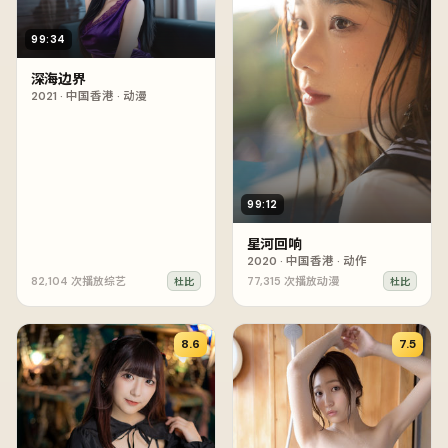
99:34
深海边界
2021
·
中国香港
·
动漫
99:12
星河回响
2020
·
中国香港
·
动作
82,104
次播放
综艺
77,315
次播放
动漫
杜比
杜比
8.6
7.5