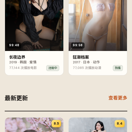
99:48
99:58
长夜边界
狂潮档案
2019
·
韩国
·
爱情
2017
·
日本
·
动作
77,144
次播放
电影
77,085
次播放
动漫
连载中
独播
最新更新
查看更多
8.5
8.4