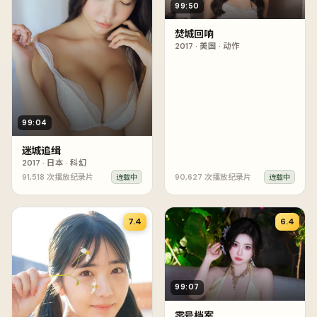
99:50
焚城回响
2017
·
美国
·
动作
99:04
迷城追缉
2017
·
日本
·
科幻
91,518
次播放
纪录片
90,627
次播放
纪录片
连载中
连载中
7.4
6.4
99:07
零号档案