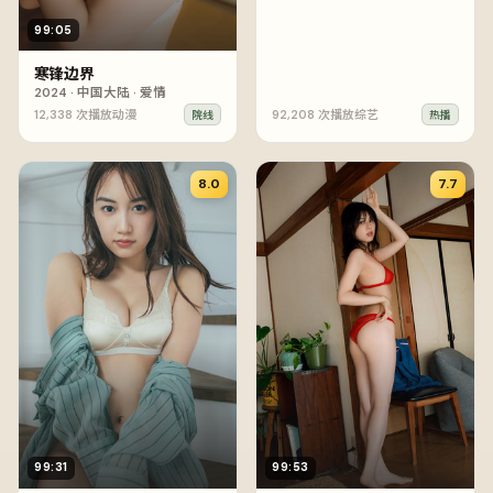
99:05
寒锋边界
2024
·
中国大陆
·
爱情
12,338
次播放
动漫
92,208
次播放
综艺
院线
热播
8.0
7.7
99:31
99:53