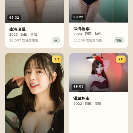
99:22
99:32
深海档案
南港追缉
2023
·
韩国
·
动作
2023
·
英国
·
冒险
30,037
次播放
电影
55,506
次播放
电影
4K
院线
7.7
7.8
99:08
银翼档案
2022
·
韩国
·
惊悚