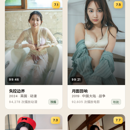
7.1
7.5
99:46
99:21
失控边界
月面回响
2024
·
英国
·
动漫
2019
·
中国大陆
·
战争
94,278
次播放
动漫
92,605
次播放
电影
独播
杜比
7.3
7.7