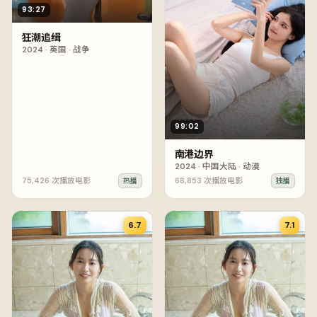
93:27
狂潮追缉
2024
·
英国
·
战争
99:02
南港边界
2024
·
中国大陆
·
动漫
75,426
次播放
电影
68,853
次播放
电影
热播
独播
6.7
7.1