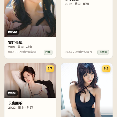
2022
·
美国
·
动漫
99:30
霓虹追缉
2019
·
美国
·
战争
90,530
次播放
电视剧
89,527
次播放
纪录片
独播
连载中
7.7
8.8
99:01
长夜回响
2022
·
日本
·
科幻