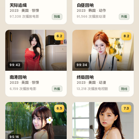
天际追缉
白昼回响
2023
·
美国
·
惊悚
2023
·
韩国
·
动作
97,338
次播放
电影
91,566
次播放
动漫
独播
热播
6.2
8.2
99:42
99:34
南港回响
终局回响
2023
·
英国
·
惊悚
2023
·
美国
·
动漫
6,159
次播放
电影
13,218
次播放
电视剧
热播
院线
6.5
7.3
95:16