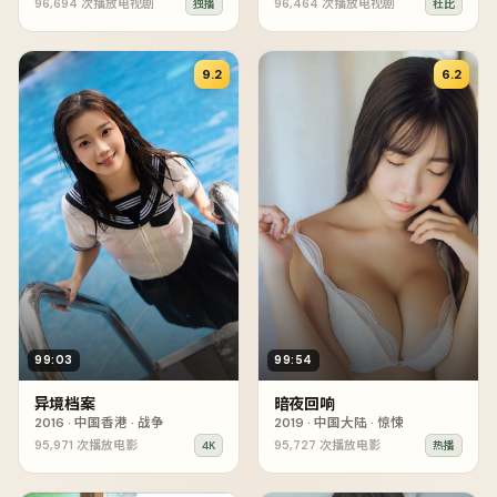
96,694
次播放
电视剧
96,464
次播放
电视剧
独播
杜比
9.2
6.2
99:03
99:54
异境档案
暗夜回响
2016
·
中国香港
·
战争
2019
·
中国大陆
·
惊悚
95,971
次播放
电影
95,727
次播放
电影
4K
热播