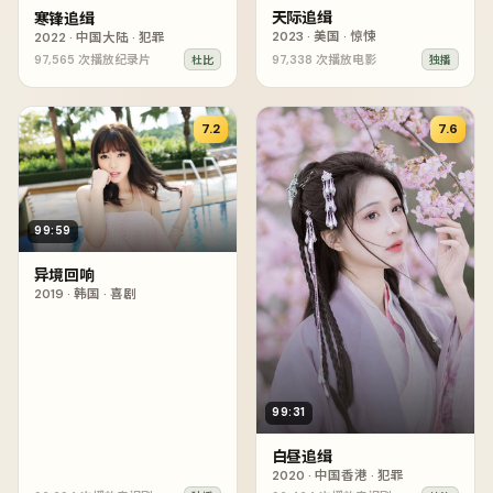
天际追缉
寒锋追缉
2023
·
美国
·
惊悚
2022
·
中国大陆
·
犯罪
97,565
次播放
纪录片
97,338
次播放
电影
杜比
独播
7.2
7.6
99:59
异境回响
2019
·
韩国
·
喜剧
99:31
白昼追缉
2020
·
中国香港
·
犯罪