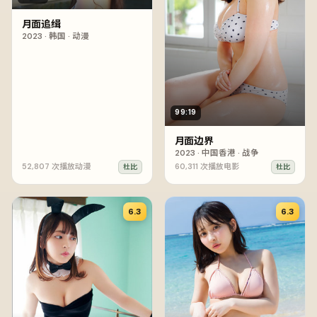
月面追缉
2023
·
韩国
·
动漫
99:19
月面边界
2023
·
中国香港
·
战争
52,807
次播放
动漫
60,311
次播放
电影
杜比
杜比
6.3
6.3